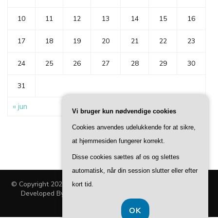
10
11
12
13
14
15
16
17
18
19
20
21
22
23
24
25
26
27
28
29
30
31
« jun
Vi bruger kun nødvendige cookies
Cookies anvendes udelukkende for at sikre,
at hjemmesiden fungerer korrekt.
Disse cookies sættes af os og slettes
automatisk, når din session slutter eller efter
© Copyright 2026
Dyke
. All Rights Reserved.
Fashion Lifestyle |
kort tid.
Developed By
Blossom Themes
. Powered by
WordPress
.
Privatlivspolitik
OK