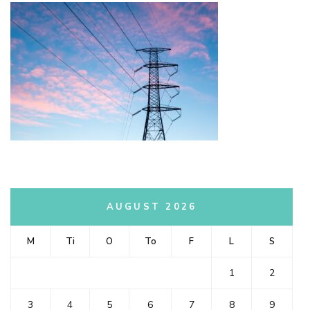
AUGUST 2026
M
Ti
O
To
F
L
S
1
2
3
4
5
6
7
8
9