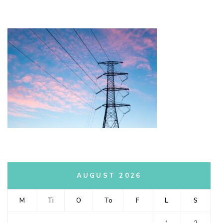
AUGUST 2026
M
Ti
O
To
F
L
S