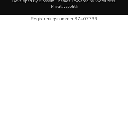
Developed By
Blossom Themes
. Powered by
WordPress
.
Privatlivspolitik
Registreringsnummer 37407739