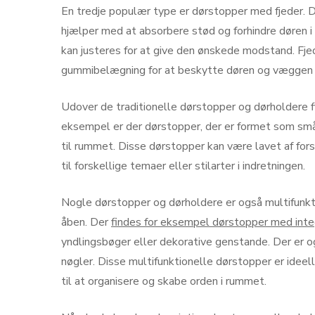
En tredje populær type er dørstopper med fjeder. Di
hjælper med at absorbere stød og forhindre døren
kan justeres for at give den ønskede modstand. F
gummibelægning for at beskytte døren og væggen 
Udover de traditionelle dørstopper og dørholdere f
eksempel er der dørstopper, der er formet som små d
til rummet. Disse dørstopper kan være lavet af forsk
til forskellige temaer eller stilarter i indretningen.
Nogle dørstopper og dørholdere er også multifunkti
åben. Der
findes for eksempel dørstopper med inte
yndlingsbøger eller dekorative genstande. Der er o
nøgler. Disse multifunktionelle dørstopper er idee
til at organisere og skabe orden i rummet.