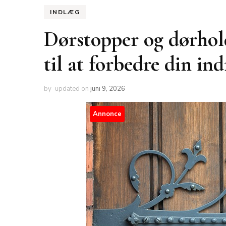
INDLÆG
Dørstopper og dørhold
til at forbedre din in
by
updated on
juni 9, 2026
Annonce