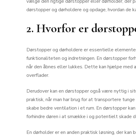
vælge den rigtige dørstopper eller dørholder, der pa
dørstopper og dørholdere og opdage, hvordan de ka
2. Hvorfor er dørstopp
Dørstopper og dørholdere er essentielle elementer i 
funktionaliteten og indretningen. En dørstopper fo
når den åbnes eller lukkes. Dette kan hjælpe med 
overflader.
Derudover kan en dørstopper også være nyttig i sit
praktisk, når man har brug for at transportere tunge
skabe bedre ventilation i et rum. En dørstopper ka
forhindre døren i at smække i og potentielt skade 
En dørholder er en anden praktisk løsning, der kan 