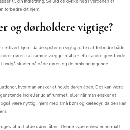
sser til din indretning. Så lad os dykke ned i verdenen af
n forbedre dit hjem.
er og dørholdere vigtige?
ethvert hjem, da de spiller en vigtig rolle i at forbedre både
rhindrer døren i at ramme vægge, møbler eller andre genstande,
at undgå skader på både døren og de omkringliggende
uationer, hvor man ønsker at holde døren åben. Det kan være
 genstande ind eller ud af rummet, eller når man ønsker at
n også være nyttig i hjem med små børn og kæledyr, da den kan
dem.
bruges til at holde døren åben. Denne type enhed er normalt