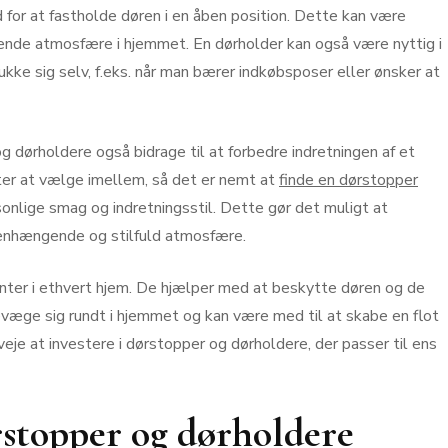
for at fastholde døren i en åben position. Dette kan være
dende atmosfære i hjemmet. En dørholder kan også være nyttig i
lukke sig selv, f.eks. når man bærer indkøbsposer eller ønsker at
 dørholdere også bidrage til at forbedre indretningen af et
rter at vælge imellem, så det er nemt at
finde en dørstopper
sonlige smag og indretningsstil. Dette gør det muligt at
enhængende og stilfuld atmosfære.
enter i ethvert hjem. De hjælper med at beskytte døren og de
væge sig rundt i hjemmet og kan være med til at skabe en flot
eje at investere i dørstopper og dørholdere, der passer til ens
ørstopper og dørholdere