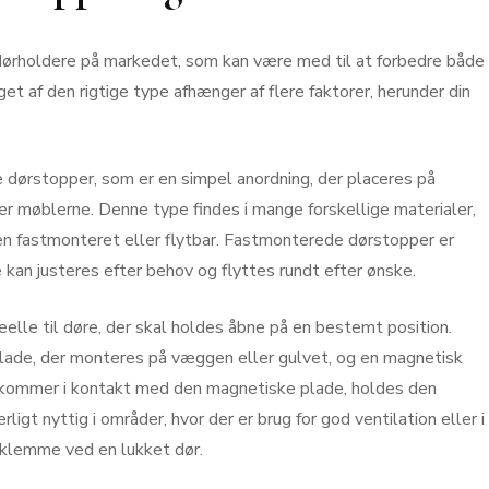
dørholdere på markedet, som kan være med til at forbedre både
get af den rigtige type afhænger af flere faktorer, herunder din
e dørstopper, som er en simpel anordning, der placeres på
er møblerne. Denne type findes i mange forskellige materialer,
en fastmonteret eller flytbar. Fastmonterede dørstopper er
kan justeres efter behov og flyttes rundt efter ønske.
elle til døre, der skal holdes åbne på en bestemt position.
plade, der monteres på væggen eller gulvet, og en magnetisk
og kommer i kontakt med den magnetiske plade, holdes den
igt nyttig i områder, hvor der er brug for god ventilation eller i
 klemme ved en lukket dør.