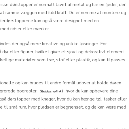
sse dørstopper er normalt lavet af metal og har en fjeder, der
 i at ramme væggen med fuld kraft. De er nemme at montere og
jederdørstopperne kan også være designet med en
mod ridser eller mærker.
indes der også mere kreative og unikke løsninger. For
yr eller figurer, hvilket giver et sjovt og dekorativt element
ellige materialer som træ, stof eller plastik, og kan tilpasses
onelle og kan bruges til andre formål udover at holde døren
grerede bogreoler,
hvor du kan opbevare dine
gså dørstopper med knager, hvor du kan hænge tøj, tasker eller
lle til små rum, hvor pladsen er begrænset, og de kan være med