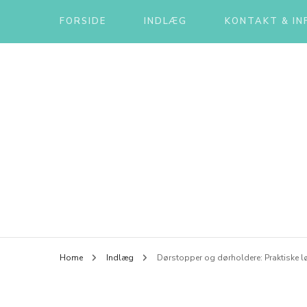
FORSIDE
INDLÆG
KONTAKT & IN
Home
Indlæg
Dørstopper og dørholdere: Praktiske løs