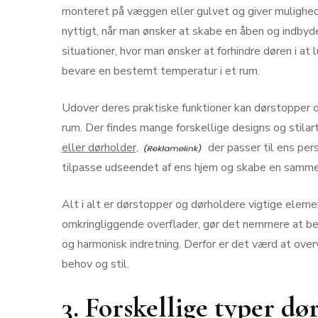
monteret på væggen eller gulvet og giver mulighed 
nyttigt, når man ønsker at skabe en åben og indby
situationer, hvor man ønsker at forhindre døren i at 
bevare en bestemt temperatur i et rum.
Udover deres praktiske funktioner kan dørstopper og
rum. Der findes mange forskellige designs og stila
eller dørholder,
der passer til ens per
tilpasse udseendet af ens hjem og skabe en samm
Alt i alt er dørstopper og dørholdere vigtige elem
omkringliggende overflader, gør det nemmere at be
og harmonisk indretning. Derfor er det værd at overv
behov og stil.
3. Forskellige typer d