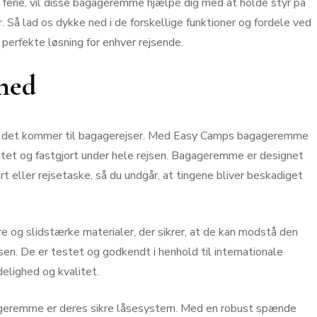
ferie, vil disse bagageremme hjælpe dig med at holde styr på
Så lad os dykke ned i de forskellige funktioner og fordele ved
erfekte løsning for enhver rejsende.
ghed
 når det kommer til bagagerejser. Med Easy Camps bagageremme
ttet og fastgjort under hele rejsen. Bagageremme er designet
fert eller rejsetaske, så du undgår, at tingene bliver beskadiget
 og slidstærke materialer, der sikrer, at de kan modstå den
sen. De er testet og godkendt i henhold til internationale
delighed og kvalitet.
ageremme er deres sikre låsesystem. Med en robust spænde