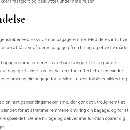
ikkert fastgjort og beskyttet under hele rejsen.
ndelse
 egenskaber ved Easy Camps bagageremme. Med deres intuitive
sende at få styr på deres bagage på en hurtig og effektiv måde.
s bagageremme er deres justerbare længde. Dette gør det
er af bagage. Uanset om du har en stor kuffert eller en mindre
 omkring din bagage for at sikre, at den forbliver sikkert og
 en hurtigspændingsmekanisme, der gør det utrolig nemt at
 spændet for at stramme remmene omkring din bagage, og for at
igøre spændet. Denne hurtige og bekvemme funktion sparer dig
ge.