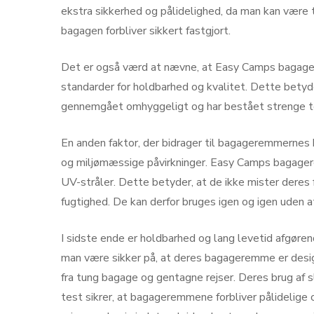
ekstra sikkerhed og pålidelighed, da man kan være t
bagagen forbliver sikkert fastgjort.
Det er også værd at nævne, at Easy Camps bagager
standarder for holdbarhed og kvalitet. Dette bety
gennemgået omhyggeligt og har bestået strenge test
En anden faktor, der bidrager til bagageremmernes h
og miljømæssige påvirkninger. Easy Camps bagage
UV-stråler. Dette betyder, at de ikke mister deres 
fugtighed. De kan derfor bruges igen og igen uden a
I sidste ende er holdbarhed og lang levetid afgør
man være sikker på, at deres bagageremme er desig
fra tung bagage og gentagne rejser. Deres brug af 
test sikrer, at bagageremmene forbliver pålidelig