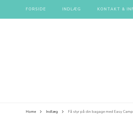
FORSIDE
INDLÆG
KONTAKT & IN
Home
Indlæg
Få styr på din bagage med Easy Cam