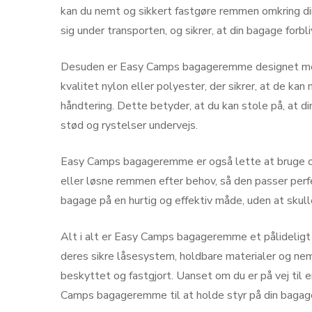
kan du nemt og sikkert fastgøre remmen omkring din
sig under transporten, og sikrer, at din bagage forbl
Desuden er Easy Camps bagageremme designet med e
kvalitet nylon eller polyester, der sikrer, at de k
håndtering. Dette betyder, at du kan stole på, at d
stød og rystelser undervejs.
Easy Camps bagageremme er også lette at bruge o
eller løsne remmen efter behov, så den passer perfek
bagage på en hurtig og effektiv måde, uden at skull
Alt i alt er Easy Camps bagageremme et pålideligt o
deres sikre låsesystem, holdbare materialer og ne
beskyttet og fastgjort. Uanset om du er på vej til 
Camps bagageremme til at holde styr på din bagag