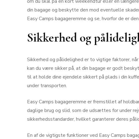
om du skal på en kort weekendtur eller en længere 
din bagage og beskytte den mod eventuelle skader. 
Easy Camps bagageremme og se, hvorfor de er den p
Sikkerhed og pålideli
Sikkerhed og pålidelighed er to vigtige faktorer,
kan du være sikker på, at din bagage er godt besky
til at holde dine ejendele sikkert på plads i din kuf
under transporten.
Easy Camps bagageremme er fremstillet af holdbare
daglige brug og slid, som de udsættes for under rej
sikkerhedsstandarder, hvilket garanterer deres påli
En af de vigtigste funktioner ved Easy Camps bag