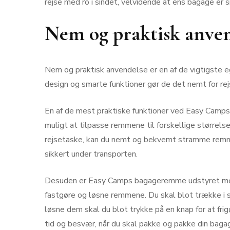
rejse med ro i sindet, velvidende at ens bagage er s
Nem og praktisk anve
Nem og praktisk anvendelse er en af de vigtigste
design og smarte funktioner gør de det nemt for rej
En af de mest praktiske funktioner ved Easy Camp
muligt at tilpasse remmene til forskellige størrels
rejsetaske, kan du nemt og bekvemt stramme remmene
sikkert under transporten.
Desuden er Easy Camps bagageremme udstyret med
fastgøre og løsne remmene. Du skal blot trække i
løsne dem skal du blot trykke på en knap for at fr
tid og besvær, når du skal pakke og pakke din baga