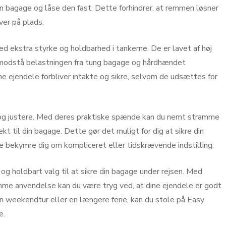
 bagage og låse den fast. Dette forhindrer, at remmen løsner
iver på plads.
kstra styrke og holdbarhed i tankerne. De er lavet af høj
an modstå belastningen fra tung bagage og hårdhændet
ine ejendele forbliver intakte og sikre, selvom de udsættes for
g justere. Med deres praktiske spænde kan du nemt stramme
t til din bagage. Dette gør det muligt for dig at sikre din
e bekymre dig om kompliceret eller tidskrævende indstilling.
g holdbart valg til at sikre din bagage under rejsen. Med
mme anvendelse kan du være tryg ved, at dine ejendele er godt
en weekendtur eller en længere ferie, kan du stole på Easy
e.