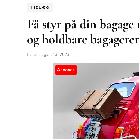
INDLÆG
Få styr på din bagage
og holdbare bagager
by
on
august 13, 2023
Annonce