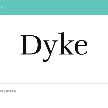
FO
Dyke
arbejdsproces