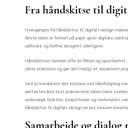
Fra håndskitse til digi
Overgangen fra håndskitse til digitalt design marker
første idéer er formet på papir, giver digitale væ
udforske og forfine designet yderligere.
Håndskitsen rummer ofte en frihed og spontanitet, s
sikrer præcision og gør det muligt at visualisere proj
Ved at kombinere det intuitive ved håndtegning med
arkitekten ikke blot præsentere idéen mere overbe
undersøge funktion, proportioner og materialers sam
håndskitse til digitalt design en bro mellem kreativi
Samarbejde og dialog 