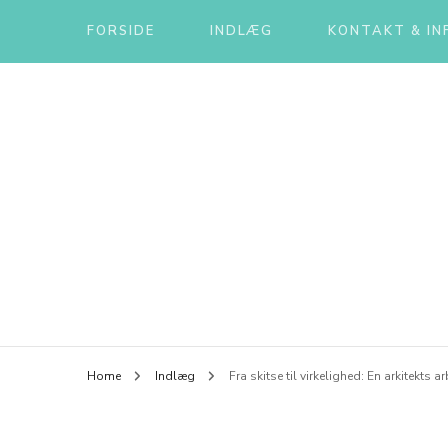
FORSIDE
INDLÆG
KONTAKT & IN
Home
Indlæg
Fra skitse til virkelighed: En arkitekts 