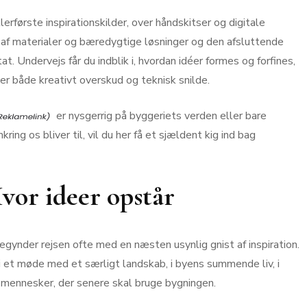
llerførste inspirationskilder, over håndskitser og digitale
 af materialer og bæredygtige løsninger og den afsluttende
t. Undervejs får du indblik i, hvordan idéer formes og forfines,
r både kreativt overskud og teknisk snilde.
er nysgerrig på byggeriets verden eller bare
ring os bliver til, vil du her få et sjældent kig ind bag
Hvor ideer opstår
egynder rejsen ofte med en næsten usynlig gnist af inspiration.
 et møde med et særligt landskab, i byens summende liv, i
d mennesker, der senere skal bruge bygningen.