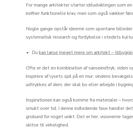
For mange arkitekter starter idéudviklingen som en 
indfrier funktionelle krav, men som også vækker føl
Nogle gange opstår ideerne som spontane billeder
systematisk research og fordybelse i stedets kultur
Du
kan læse meget mere om arkitekt – tilbygnin
Ofte er det en kombination af sanseindtryk, viden o
inspirere af lysets spil på en mur, vindens bevæg
udtrykkes af dem, der skal bo eller arbejde i bygnin
Inspirationen kan også komme fra materialer – hvor
smukt over tid. I denne indledende fase handler det
grobund for noget unikt. Det er her, visionerne tag
skitse til virkelighed.