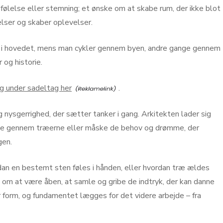
følelse eller stemning; et ønske om at skabe rum, der ikke blot
elser og skaber oplevelser.
 i hovedet, mens man cykler gennem byen, andre gange gennem
 og historie.
g under sadeltag her
.
g nysgerrighed, der sætter tanker i gang. Arkitekten lader sig
else gennem træerne eller måske de behov og drømme, der
gen.
dan en bestemt sten føles i hånden, eller hvordan træ ældes
 om at være åben, at samle og gribe de indtryk, der kan danne
er form, og fundamentet lægges for det videre arbejde – fra