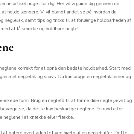
denne artikel noget for dig. Her vil vi guide dig gennem de
l at holde længere. Vi vil blandt andet se på, hvordan du
og neglelak, samt tips og tricks til at forlænge holdbarheden af
g med at få smukke og holdbare negle!
ene
e neglene korrekt for at opnå den bedste holdbarhed. Start med
l gammel neglelak og snavs. Du kan bruge en neglelakfjerner og
n ønskede form. Brug en neglefil til at forme dine negle jævnt og
som bevægelse, da dette kan beskadige neglene. En rund eller
e neglene i at knække eller flække.
 at polere overfladen let ved hjælp af en neglebuffer. Dette