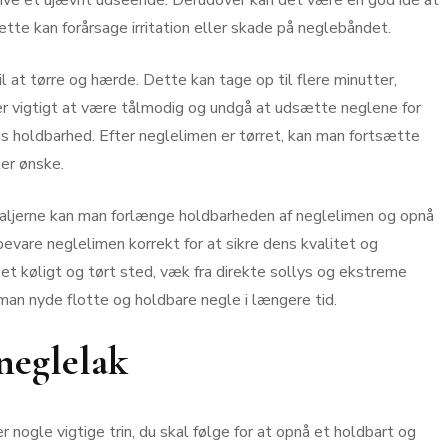
give et ujævnt udseende. Derudover kan det være en god idé at
tte kan forårsage irritation eller skade på neglebåndet.
il at tørre og hærde. Dette kan tage op til flere minutter,
er vigtigt at være tålmodig og undgå at udsætte neglene for
ns holdbarhed. Efter neglelimen er tørret, kan man fortsætte
ter ønske.
aljerne kan man forlænge holdbarheden af neglelimen og opnå
bevare neglelimen korrekt for at sikre dens kvalitet og
et køligt og tørt sted, væk fra direkte sollys og ekstreme
 man nyde flotte og holdbare negle i længere tid.
 neglelak
r nogle vigtige trin, du skal følge for at opnå et holdbart og