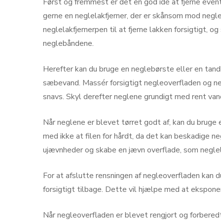
Først og fremmest er det en god idé at fjerne even
gerne en neglelakfjerner, der er skånsom mod negle
neglelakfjernerpen til at fjerne lakken forsigtigt, o
neglebåndene.
Herefter kan du bruge en neglebørste eller en tan
sæbevand. Massér forsigtigt negleoverfladen og ne
snavs. Skyl derefter neglene grundigt med rent vand
Når neglene er blevet tørret godt af, kan du bruge e
med ikke at filen for hårdt, da det kan beskadige ne
ujævnheder og skabe en jævn overflade, som negleli
For at afslutte rensningen af negleoverfladen kan
forsigtigt tilbage. Dette vil hjælpe med at ekspon
Når negleoverfladen er blevet rengjort og forberedt 