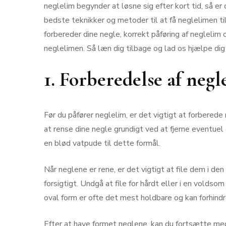
neglelim begynder at løsne sig efter kort tid, så er 
bedste teknikker og metoder til at få neglelimen ti
forbereder dine negle, korrekt påføring af neglelim 
neglelimen. Så læn dig tilbage og lad os hjælpe di
1. Forberedelse af negl
Før du påfører neglelim, er det vigtigt at forbered
at rense dine negle grundigt ved at fjerne eventue
en blød vatpude til dette formål.
Når neglene er rene, er det vigtigt at file dem i de
forsigtigt. Undgå at file for hårdt eller i en vold
oval form er ofte det mest holdbare og kan forhindr
Efter at have formet neglene, kan du fortsætte med