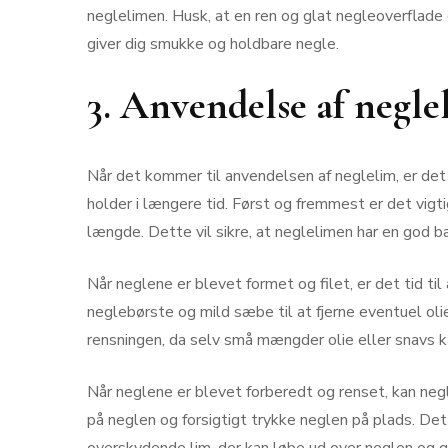
neglelimen. Husk, at en ren og glat negleoverflade e
giver dig smukke og holdbare negle.
3. Anvendelse af negle
Når det kommer til anvendelsen af neglelim, er det v
holder i længere tid. Først og fremmest er det vigt
længde. Dette vil sikre, at neglelimen har en god bas
Når neglene er blevet formet og filet, er det tid t
neglebørste og mild sæbe til at fjerne eventuel oli
rensningen, da selv små mængder olie eller snavs ka
Når neglene er blevet forberedt og renset, kan neg
på neglen og forsigtigt trykke neglen på plads. Det 