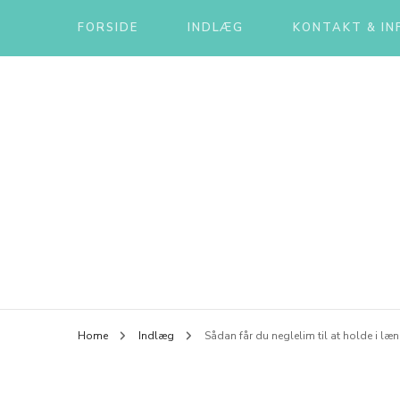
FORSIDE
INDLÆG
KONTAKT & IN
Home
Indlæg
Sådan får du neglelim til at holde i læn