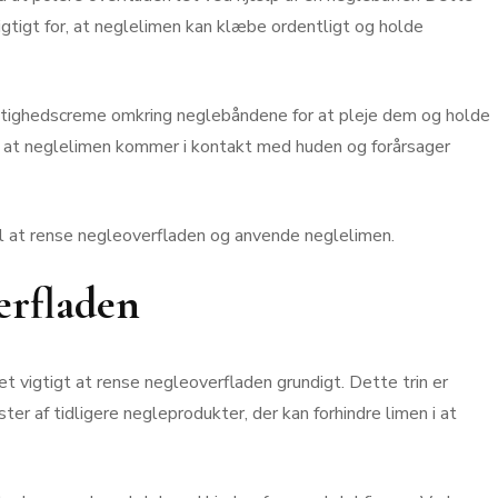
vigtigt for, at neglelimen kan klæbe ordentligt og holde
gtighedscreme omkring neglebåndene for at pleje dem og holde
, at neglelimen kommer i kontakt med huden og forårsager
 til at rense negleoverfladen og anvende neglelimen.
erfladen
det vigtigt at rense negleoverfladen grundigt. Dette trin er
ster af tidligere negleprodukter, der kan forhindre limen i at