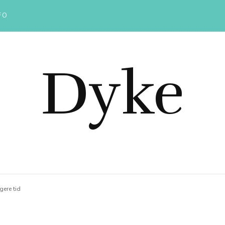
FO
Dyke
gere tid