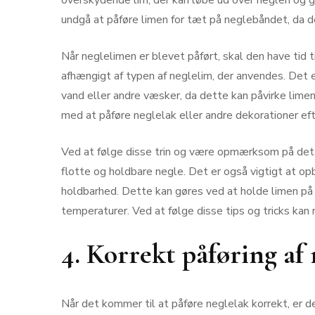
overskydende lim, der kan løbe ud over neglen og 
undgå at påføre limen for tæt på neglebåndet, da de
Når neglelimen er blevet påført, skal den have tid t
afhængigt af typen af neglelim, der anvendes. Det 
vand eller andre væsker, da dette kan påvirke lime
med at påføre neglelak eller andre dekorationer ef
Ved at følge disse trin og være opmærksom på det
flotte og holdbare negle. Det er også vigtigt at op
holdbarhed. Dette kan gøres ved at holde limen på 
temperaturer. Ved at følge disse tips og tricks kan
4. Korrekt påføring af
Når det kommer til at påføre neglelak korrekt, er de