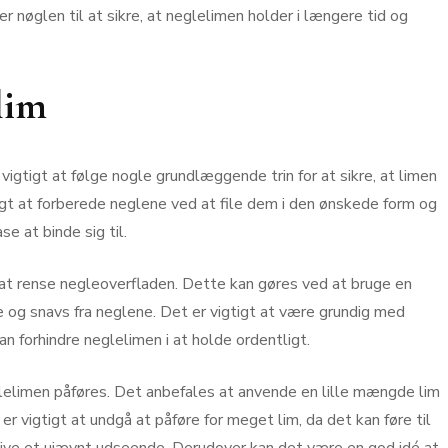
r nøglen til at sikre, at neglelimen holder i længere tid og
lim
igtigt at følge nogle grundlæggende trin for at sikre, at limen
igt at forberede neglene ved at file dem i den ønskede form og
e at binde sig til.
il at rense negleoverfladen. Dette kan gøres ved at bruge en
e og snavs fra neglene. Det er vigtigt at være grundig med
n forhindre neglelimen i at holde ordentligt.
lelimen påføres. Det anbefales at anvende en lille mængde lim
er vigtigt at undgå at påføre for meget lim, da det kan føre til