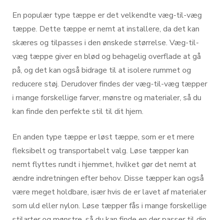
En populær type tæppe er det velkendte væg-til-væg
tæppe. Dette tæppe er nemt at installere, da det kan
skæres og tilpasses i den ønskede størrelse. Væg-til-
væg tæppe giver en blød og behagelig overflade at gå
på, og det kan også bidrage til at isolere rummet og
reducere støj. Derudover findes der væg-til-væg tæpper
i mange forskellige farver, mønstre og materialer, så du
kan finde den perfekte stil til dit hjem.
En anden type tæppe er løst tæppe, som er et mere
fleksibelt og transportabelt valg. Løse tæpper kan
nemt flyttes rundt i hjemmet, hvilket gør det nemt at
ændre indretningen efter behov. Disse tæpper kan også
være meget holdbare, især hvis de er lavet af materialer
som uld eller nylon. Løse tæpper fås i mange forskellige
stilarter og mønstre, så du kan finde en der passer til din