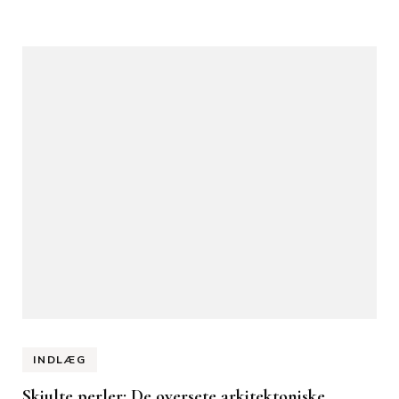
INDLÆG
Skjulte perler: De oversete arkitektoniske