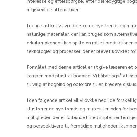
interesse og efterspørgsel efter bæredygtige bogb
miljøvenlige alternativer.
I denne artikel vil vi udforske de nye trends og m
naturlige materialer, der kan bruges som alternative
cirkulær økonomi kan spille en rolle i produktionen 
teknologier og processer, der er blevet udviklet f
Formålet med denne artikel er at give læseren et ov
kampen mod plastik i bogbind. Vi håber også at ins
til valg af bogbind og opfordre til en bredere diskus
I den følgende artikel vil vi dykke ned i de forskel
illustrerer de nye trends og materialer inden for bæ
muligheder, der er forbundet med implementeringen af
og perspektivere til fremtidige muligheder i kampen