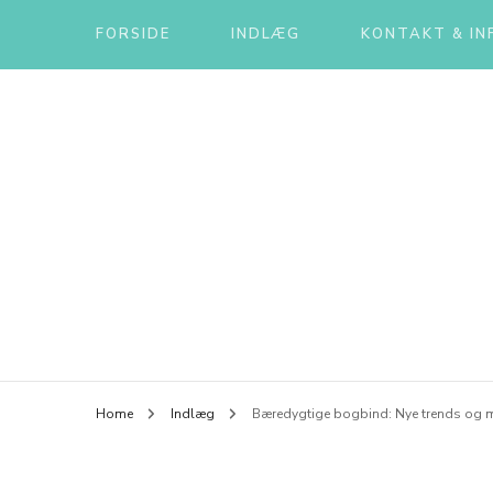
FORSIDE
INDLÆG
KONTAKT & IN
Home
Indlæg
Bæredygtige bogbind: Nye trends og m